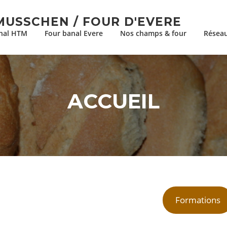
MUSSCHEN / FOUR D'EVERE
nal HTM
Four banal Evere
Nos champs & four
Réseau
ACCUEIL
Formations