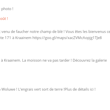
e photo !
oût !
st venu de faucher notre champ de blé ! Vous êtes les bienvenus c
imite 171 à Kraainem https://goo.gl/maps/xacZVMcAopjg1TJe8
 à Kraainem. La moisson ne va pas tarder ! Découvrez la galerie
oluwe ! L’engrais vert sort de terre !Plus de détails ici !