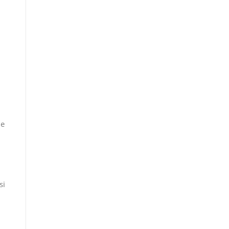
de
si