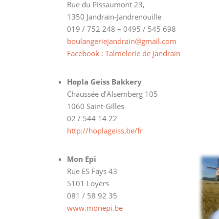
Rue du Pissaumont 23,
1350 Jandrain-Jandrenouille
019 / 752 248 – 0495 / 545 698
boulangeriejandrain@gmail.com
Facebook : Talmelerie de Jandrain
Hopla Geiss Bakkery
Chaussée d’Alsemberg 105
1060 Saint-Gilles
02 / 544 14 22
http://hoplageiss.be/fr
Mon Epi
Rue ES Fays 43
5101 Loyers
081 / 58 92 35
www.monepi.be