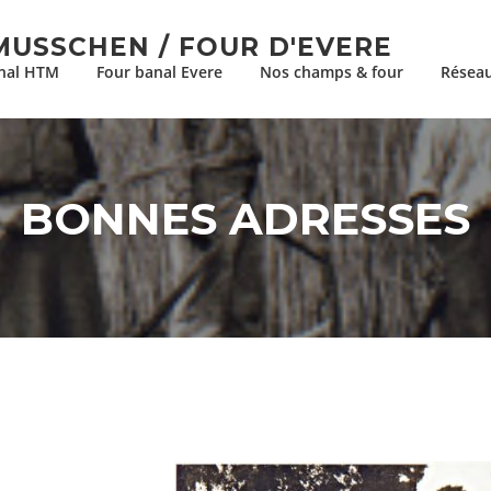
MUSSCHEN / FOUR D'EVERE
nal HTM
Four banal Evere
Nos champs & four
Réseau
BONNES ADRESSES