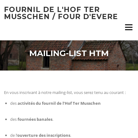
Aller
FOURNIL DE L'HOF TER
au
MUSSCHEN / FOUR D'EVERE
contenu
Menu
MAILING-LIST HTM
En vous inscrivant à notre mailing-list, vous serez tenu au courant :
des
activités du fournil de l’Hof Ter Musschen
des
fournées banales
.
de l’
ouverture des inscriptions
.