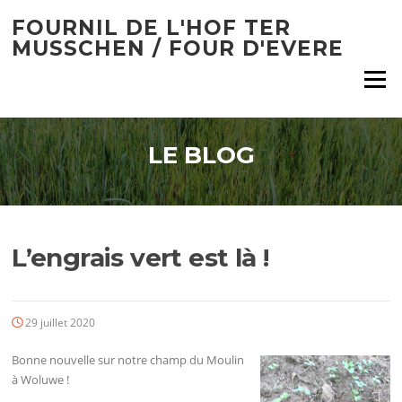
Aller
FOURNIL DE L'HOF TER
au
MUSSCHEN / FOUR D'EVERE
contenu
Menu
LE BLOG
L’engrais vert est là !
29 juillet 2020
Bonne nouvelle sur notre champ du Moulin
à Woluwe !